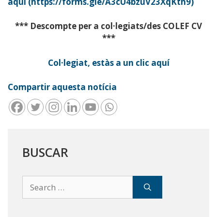
aquí
(https://forms.gle/A3cU4bzuV23XqKth9)
*** Descompte per a col·legiats/des COLEF CV
***
Col·legiat, estàs a un clic aquí
Compartir aquesta notícia
BUSCAR
Search
for: