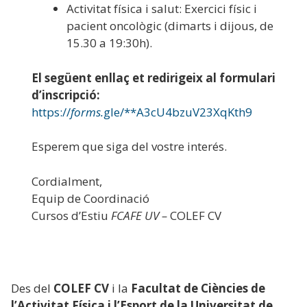
Activitat física i salut: Exercici físic i
pacient oncològic (dimarts i dijous, de
15.30 a 19:30h).
El següent enllaç et redirigeix al formulari
d’inscripció:
https://
forms.
gle/**A3cU4bzuV23XqKth9
Esperem que siga del vostre interés.
Cordialment,
Equip de Coordinació
Cursos d’Estiu
FCAFE UV –
COLEF CV
Des del
COLEF CV
i la
Facultat de Ciències de
l’Activitat Física i l’Esport de la Universitat de