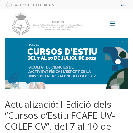
Skip
ACCESO COLEGIADOS
VAL
to
content
Menu
Actualizació: I Edició dels
“Cursos d’Estiu FCAFE UV-
COLEF CV”, del 7 al 10 de