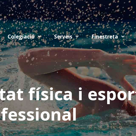
Colegiació
Serveis
Finestreta
tat física i espor
ica
ofessional
 ciutadà