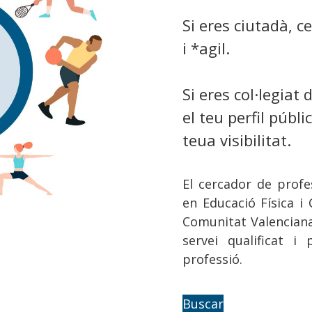
Si eres ciutadà, c
i *agil.
Si eres col·legiat 
el teu perfil públ
teua visibilitat.
El cercador de profe
en Educació Física i C
Comunitat Valenciana 
servei qualificat i
professió.
Buscar