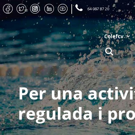
Skip
64 087 87 20
to
content
Colefcv
Per una activi
Finestreta ún
regulada i pr
informació al