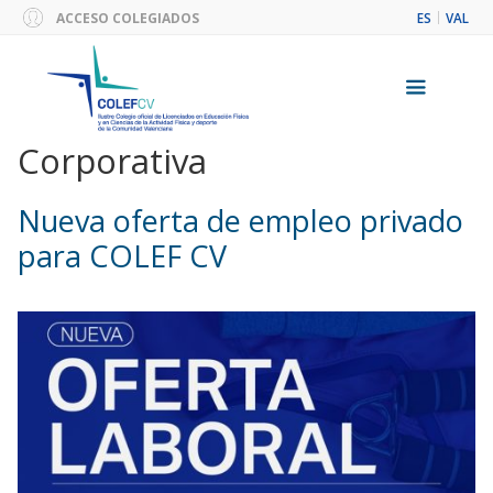
Saltar
ACCESO COLEGIADOS
ES
VAL
al
contenido
Corporativa
Menú
Nueva oferta de empleo privado
para COLEF CV