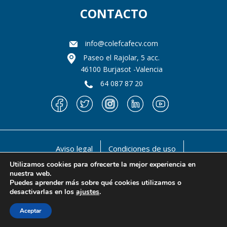
CONTACTO
info@colefcafecv.com
Paseo el Rajolar, 5 acc.
46100 Burjasot -Valencia
64 087 87 20
Aviso legal
Condiciones de uso
Política de privacidad
Política de cookies
Utilizamos cookies para ofrecerte la mejor experiencia en
nuestra web.
@ 1990-2021 Il llustre Colegio oficial de Licenciados
Puedes aprender más sobre qué cookies utilizamos o
en Educación Física y en Ciencias de la Actividad Física
desactivarlas en los
ajustes
.
y del deporte de la Comunidad Valenciana
Aceptar