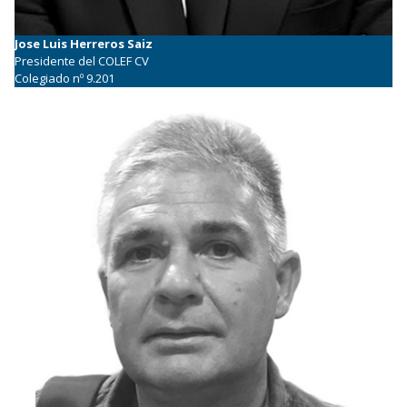
Jose Luis Herreros Saiz
Presidente del COLEF CV
Colegiado nº 9.201