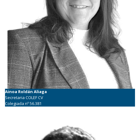
Ainoa Roldán Aliaga
Secretaria COLEF CV
Colegiada nº 56.381