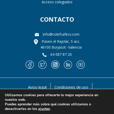
Acceso colegiados
CONTACTO
info@colefcafecv.com
Paseo el Rajolar, 5 acc.
46100 Burjasot -Valencia
64 087 87 20
Aviso legal
Condiciones de uso
Política de privacidad
Política de cookies
Utilizamos cookies para ofrecerte la mejor experiencia en
nuestra web.
@ 1990-2021 Il llustre Colegio oficial de Licenciados
Puedes aprender más sobre qué cookies utilizamos o
en Educación Física y en Ciencias de la Actividad Física
desactivarlas en los
ajustes
.
y del deporte de la Comunidad Valenciana