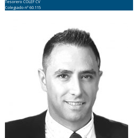
Tesorero COLEF CV
Colegiado nº 60.115