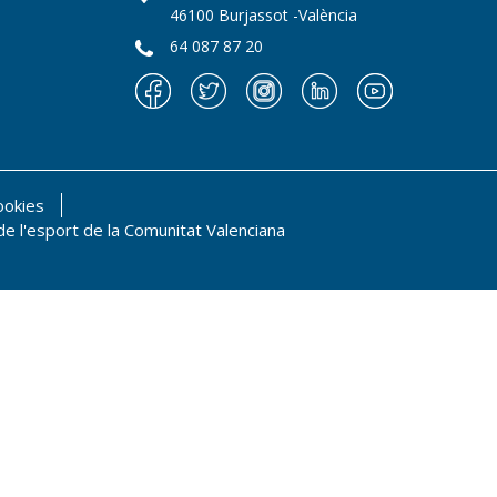
46100 Burjassot -València
64 087 87 20
ookies
 i de l'esport de la Comunitat Valenciana