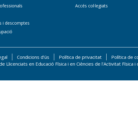
ofessionals
Accés col·legiats
ns i descomptes
upació
egal
Condicions d’ús
Política de privacitat
Política de c
de Llicenciats en Educació Física i en Ciències de l'Activitat Física