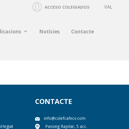
VAL
ACCESO COLEGIADOS
licacions
Notícies
Contacte
CONTACTE
info@colefcafecv.com
l·legiat
Passeig Rajolar, 5 acc.