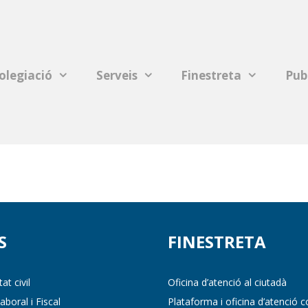
olegiació
Serveis
Finestreta
Pub
S
FINESTRETA
at civil
Oficina d’atenció al ciutadà
boral i Fiscal
Plataforma i oficina d’atenció co