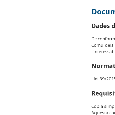
Docum
Dades d
De conformi
Comú dels 
l’interessat.
Normati
Llei 39/201
Requisi
Còpia simpl
Aquesta cor