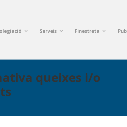
olegiació
Serveis
Finestreta
Pub
mativa queixes i/o
ts