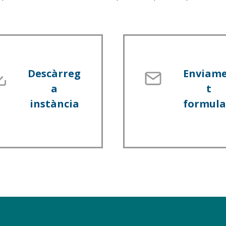
Descàrreg
Enviam
a
t
instància
formula