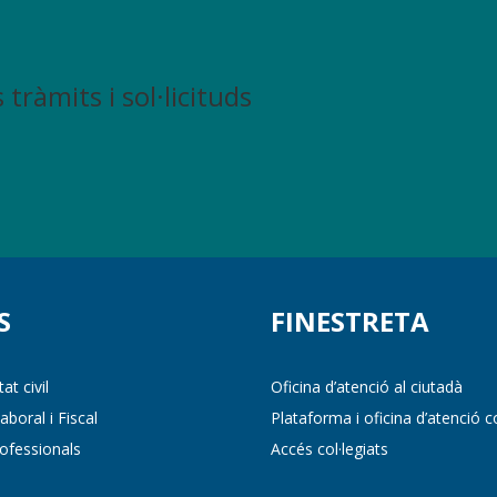
tràmits i sol·licituds
S
FINESTRETA
at civil
Oficina d’atenció al ciutadà
boral i Fiscal
Plataforma i oficina d’atenció co
ofessionals
Accés col·legiats