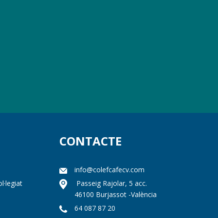
CONTACTE
info@colefcafecv.com
l·legiat
Passeig Rajolar, 5 acc.
46100 Burjassot -València
64 087 87 20