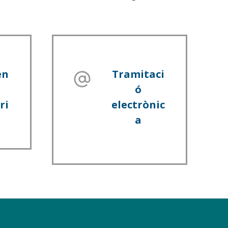
en
Tramitaci
ó
ri
electrònic
a