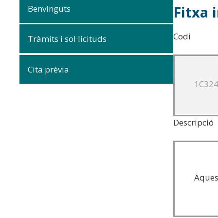
Fitxa 
Benvinguts
Codi
Tràmits i sol·licituds
Cita prèvia
1C32
Descripció
Aques