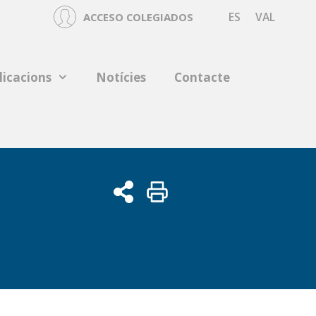
ES
VAL
ACCESO COLEGIADOS
licacions
Notícies
Contacte