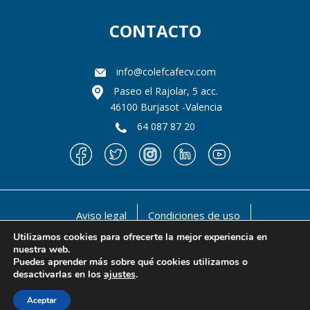
CONTACTO
info@colefcafecv.com
Paseo el Rajolar, 5 acc.
46100 Burjasot -Valencia
64 087 87 20
Aviso legal
Condiciones de uso
Política de privacidad
Política de cookies
Utilizamos cookies para ofrecerte la mejor experiencia en
nuestra web.
@ 1990-2021 Il llustre Colegio oficial de Licenciados
Puedes aprender más sobre qué cookies utilizamos o
en Educación Física y en Ciencias de la Actividad Física
desactivarlas en los
ajustes
.
y del deporte de la Comunidad Valenciana
Aceptar