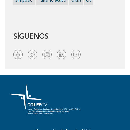
Simposio
Turismo activo
UMH
UV
SÍGUENOS