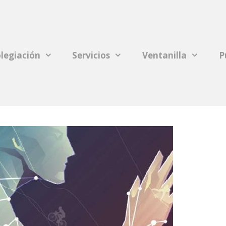
legiación
Servicios
Ventanilla
P