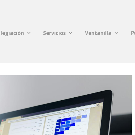
legiación
Servicios
Ventanilla
P