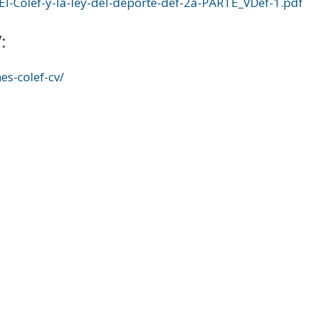
El-Colef-y-la-ley-del-deporte-def-2a-PARTE_VDef-1.pdf
:
es-colef-cv/