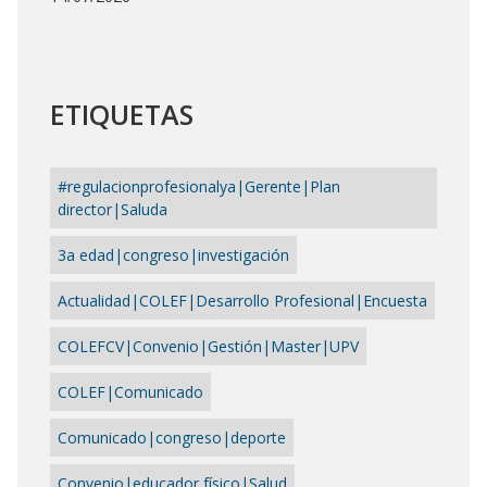
ETIQUETAS
#regulacionprofesionalya|Gerente|Plan
director|Saluda
3a edad|congreso|investigación
Actualidad|COLEF|Desarrollo Profesional|Encuesta
COLEFCV|Convenio|Gestión|Master|UPV
COLEF|Comunicado
Comunicado|congreso|deporte
Convenio|educador físico|Salud