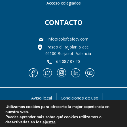
Acceso colegiados
CONTACTO
info@colefcafecv.com
Paseo el Rajolar, 5 acc.
46100 Burjasot -Valencia
64 087 87 20
Aviso legal
Condiciones de uso
Política de privacidad
Política de cookies
Utilizamos cookies para ofrecerte la mejor experiencia en
nuestra web.
@ 1990-2021 Il llustre Colegio oficial de Licenciados
Puedes aprender más sobre qué cookies utilizamos o
en Educación Física y en Ciencias de la Actividad Física
desactivarlas en los
ajustes
.
y del deporte de la Comunidad Valenciana