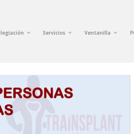
legiación
Servicios
Ventanilla
P