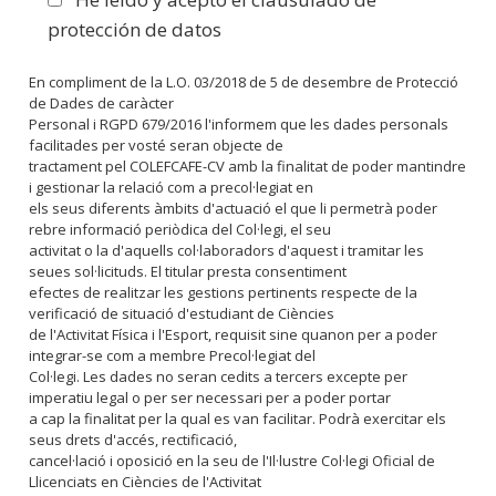
protección de datos
En compliment de la L.O. 03/2018 de 5 de desembre de Protecció
de Dades de caràcter
Personal i RGPD 679/2016 l'informem que les dades personals
facilitades per vosté seran objecte de
tractament pel COLEFCAFE-CV amb la finalitat de poder mantindre
i gestionar la relació com a precol·legiat en
els seus diferents àmbits d'actuació el que li permetrà poder
rebre informació periòdica del Col·legi, el seu
activitat o la d'aquells col·laboradors d'aquest i tramitar les
seues sol·licituds. El titular presta consentiment
efectes de realitzar les gestions pertinents respecte de la
verificació de situació d'estudiant de Ciències
de l'Activitat Física i l'Esport, requisit sine quanon per a poder
integrar-se com a membre Precol·legiat del
Col·legi. Les dades no seran cedits a tercers excepte per
imperatiu legal o per ser necessari per a poder portar
a cap la finalitat per la qual es van facilitar. Podrà exercitar els
seus drets d'accés, rectificació,
cancel·lació i oposició en la seu de l'Il·lustre Col·legi Oficial de
Llicenciats en Ciències de l'Activitat