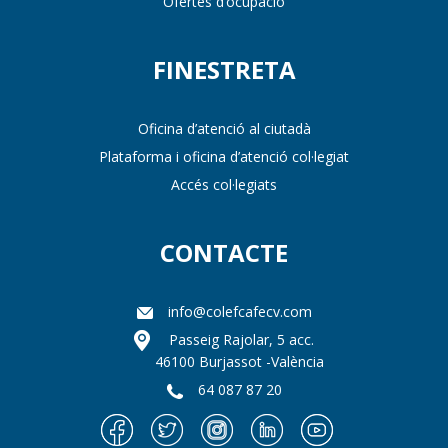
Ofertes d’ocupació
FINESTRETA
Oficina d’atenció al ciutadà
Plataforma i oficina d’atenció col·legiat
Accés col·legiats
CONTACTE
info@colefcafecv.com
Passeig Rajolar, 5 acc.
46100 Burjassot -València
64 087 87 20