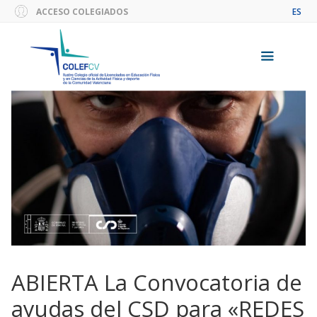
Saltar
ACCESO COLEGIADOS
ES
al
contenido
Menú
ABIERTA La Convocatoria de
ayudas del CSD para «REDES