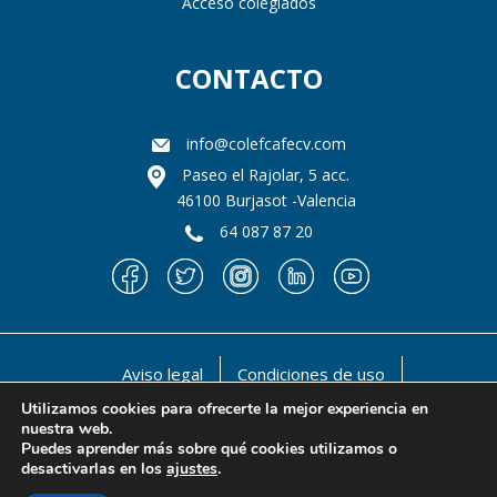
Acceso colegiados
CONTACTO
info@colefcafecv.com
Paseo el Rajolar, 5 acc.
46100 Burjasot -Valencia
64 087 87 20
Aviso legal
Condiciones de uso
Política de privacidad
Política de cookies
Utilizamos cookies para ofrecerte la mejor experiencia en
nuestra web.
@ 1990-2021 Il llustre Colegio oficial de Licenciados
Puedes aprender más sobre qué cookies utilizamos o
en Educación Física y en Ciencias de la Actividad Física
desactivarlas en los
ajustes
.
y del deporte de la Comunidad Valenciana