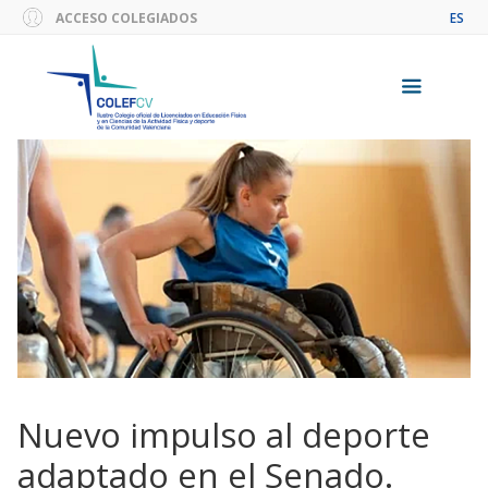
Saltar
ACCESO COLEGIADOS
ES
al
contenido
Menú
Nuevo impulso al deporte
adaptado en el Senado.