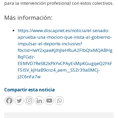
para la intervención profesional con estos colectivos.
Más información:
https://www.discapnet.es/noticia/el-senado-
aprueba-una-mocion-que-insta-al-gobierno-
impulsar-el-deporte-inclusivo?
fbclid=IwY2xjawKjIhJleHRuA2FlbQIxMQABHg
RqFGdz-
EEMVD7ReS82kPkYvCPAyEsMpKGugqeQ2FkF
F5lSV_kJHaB9cnz4_aem__S5Zr39a0MCj-
J2C6nFa7w
Compartir esta noticia