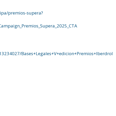
cipa/premios-supera?
ampaign_Premios_Supera_2025_CTA
/13234027/Bases+Legales+V+edicion+Premios+Iberdrol