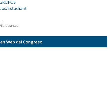
OS
/Estudiantes
 en Web del Congreso