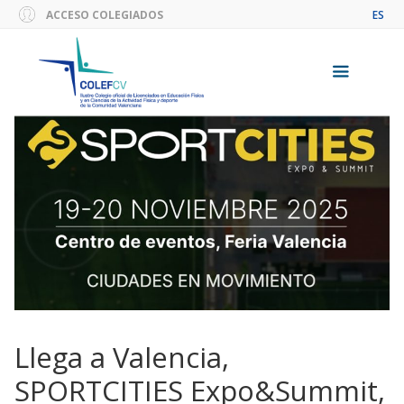
Saltar
ACCESO COLEGIADOS
ES
al
contenido
Menú
Llega a Valencia,
SPORTCITIES Expo&Summit,