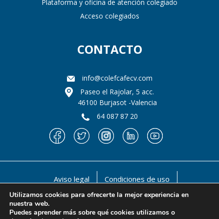
Plataforma y oficina de atención colegiado
Acceso colegiados
CONTACTO
info@colefcafecv.com
Paseo el Rajolar, 5 acc.
46100 Burjasot -Valencia
64 087 87 20
Aviso legal
Condiciones de uso
Política de privacidad
Política de cookies
Utilizamos cookies para ofrecerte la mejor experiencia en
nuestra web.
@ 1990-2021 Il llustre Colegio oficial de Licenciados
Puedes aprender más sobre qué cookies utilizamos o
en Educación Física y en Ciencias de la Actividad Física