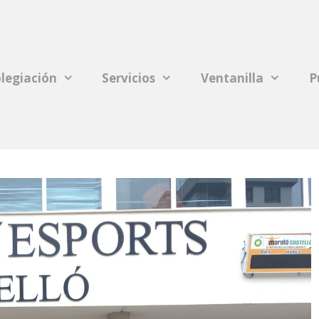
legiación
Servicios
Ventanilla
P