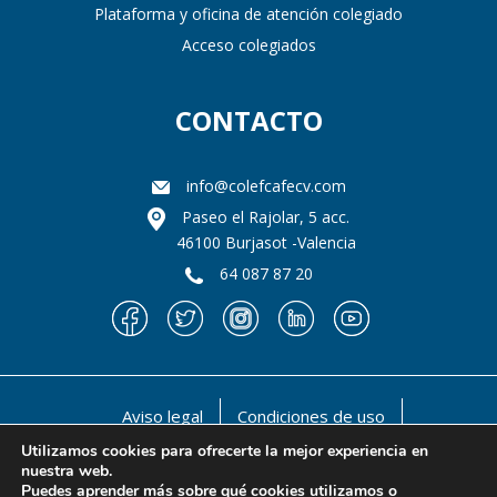
Plataforma y oficina de atención colegiado
Acceso colegiados
CONTACTO
info@colefcafecv.com
Paseo el Rajolar, 5 acc.
46100 Burjasot -Valencia
64 087 87 20
Aviso legal
Condiciones de uso
Política de privacidad
Política de cookies
Utilizamos cookies para ofrecerte la mejor experiencia en
nuestra web.
@ 1990-2021 Il llustre Colegio oficial de Licenciados
Puedes aprender más sobre qué cookies utilizamos o