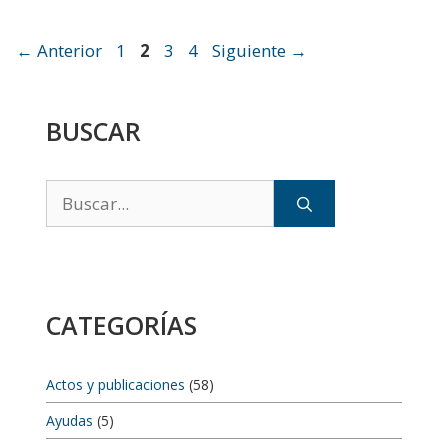
Página
Página
Página
Página
←
Anterior
1
2
3
4
Siguiente
→
BUSCAR
Buscar:
CATEGORÍAS
Actos y publicaciones
(58)
Ayudas
(5)