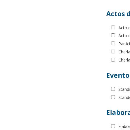
Actos 
Acto 
Acto 
Parti
Charl
Charl
Evento
Stands
Stand
Elabor
Elabo