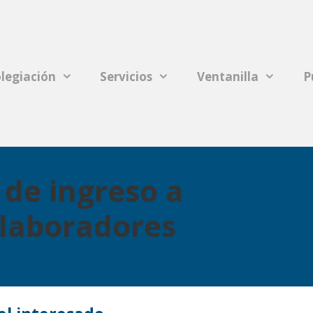
legiación
Servicios
Ventanilla
P
 de ingreso a
olaboradores