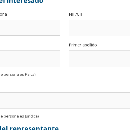
el interesado
sona
NIF/CIF
Primer apellido
de persona es Física)
de persona es Jurídica)
del representante