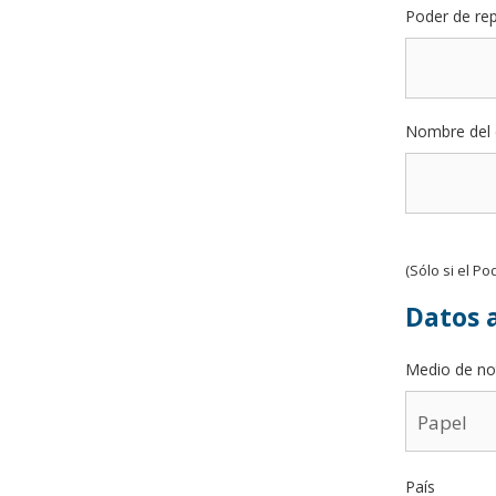
Poder de re
Nombre del 
(Sólo si el P
Datos a
Medio de not
País