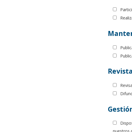
Partic
Reali
Manten
Publi
Public
Revista
Revisa
Difund
Gestió
Dispos
nuestros 