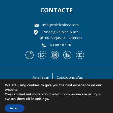
CONTACTE
info@colefcafecv.com
Passeig Rajolar, 5 acc.
46100 Burjassot -València
64 087 87 20
Avís legal
Condicions d’ús
Política de privacitat
Política de cookies
We are using cookies to give you the best experience on our
website.
@ 1990-2021 Il llustre Col·legi oficial de Llicenciats en
You can find out more about which cookies we are using or
Educació Física i en Ciències de l'Activitat Física i de
switch them off in
settings
.
l'esport de la Comunitat Valenciana
Accept