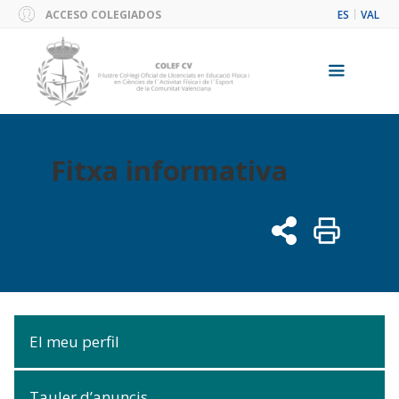
Skip
ACCESO COLEGIADOS
ES
VAL
to
content
Menu
Fitxa informativa
El meu perfil
Tauler d’anuncis